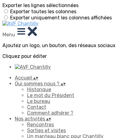
Exporter les lignes sélectionnées
Exporter toutes les colonnes
Exporter uniquement les colonnes affichées
Menu
Ajoutez un logo, un bouton, des réseaux sociaux
Cliquez pour éditer
Accueil
▴
▾
Qui sommes nous ?
▴
▾
Historique
Le mot du Président
Le bureau
Contact
Comment adhérer ?
Nos activités
▴
▾
Rencontres
Sorties et visites
Un manteau blanc pour Chantilly